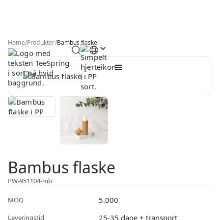
Home
/
Produkter
/
Bambus flaske
Bambus flaske
PW-951104-mb
5.000
MOQ
25-35 dage + transport
Leveringstid