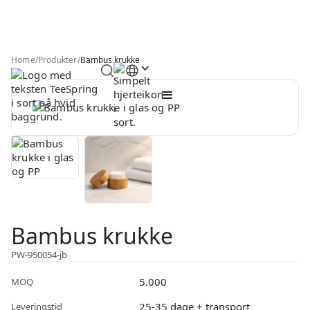
Home
/
Produkter
/
Bambus krukke
Bambus krukke
PW-950054-jb
5.000
MOQ
25-35 dage + transport
Leveringstid