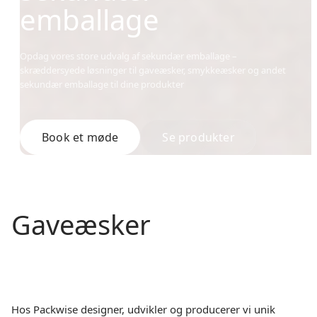
emballage
Opdag vores store udvalg af sekundær emballage –
skræddersyede løsninger til gaveæsker, smykkeæsker og andet
sekundær emballage til dine produkter
Book et møde
Se produkter
Gaveæsker
Hos Packwise designer, udvikler og producerer vi unik