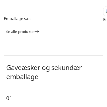
Em
PW
Emballage sæt
E
Se alle produkter
Gaveæsker og sekundær
emballage
01