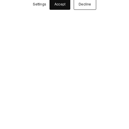
Settings
Accept
Decline
04
Design af gaveæsker og sekundær
emballage
En sekundær emballage er – uanset formål –
med til at give forbrugeren en følelse af
eksklusivitet, da det er en ekstra luksus at
produkterne er pakket pænt og beskyttet. Hos