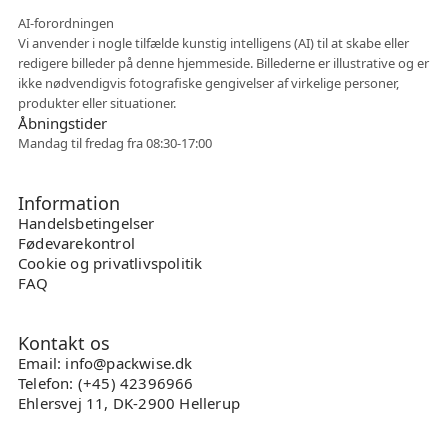
Fleksibelt samarbejde
AI-forordningen
Vi anvender i nogle tilfælde kunstig intelligens (AI) til at skabe eller
redigere billeder på denne hjemmeside. Billederne er illustrative og er
ikke nødvendigvis fotografiske gengivelser af virkelige personer,
produkter eller situationer.
Åbningstider
Mandag til fredag fra 08:30-17:00
Information
Handelsbetingelser
Fødevarekontrol
Cookie og privatlivspolitik
FAQ
Kontakt os
Email: info@packwise.dk
Telefon: (+45) 42396966
Ehlersvej 11, DK-2900 Hellerup