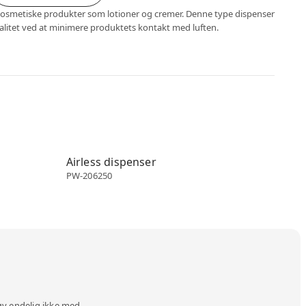
l kosmetiske produkter som lotioner og cremer. Denne type dispenser
alitet ved at minimere produktets kontakt med luften.
Airless dispenser
Airless dispenser
PW-206250
øv endelig ikke med