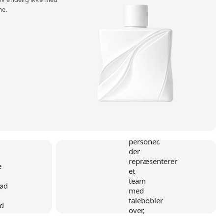
me.
d