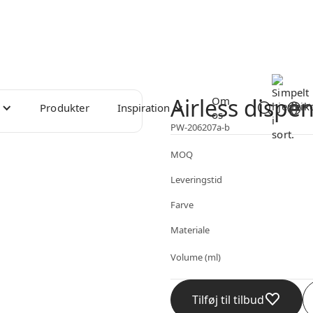
Airless dispe
Om
Produkter
Inspiration
os
PW-206207a-b
MOQ
Leveringstid
Farve
Materiale
Volume (ml)
Tilføj til tilbud