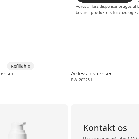
Vores airless dispenser bruges ti
bevarer produktets friskhed og kv
enser
Refillable
Airless dispenser
penser
Airless dispenser
PW-202251
Kontakt os
Har du spørgsmål til os? Så t