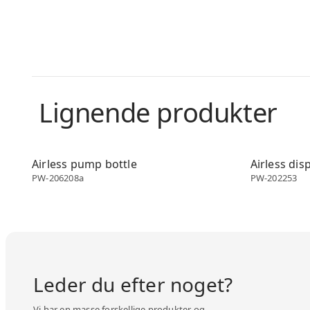
Lignende produkter
Airless dispenser
Airless disp
Airless pump bottle
Airless dis
PW-206208a
PW-202253
Leder du efter noget?
Vi har en masse forskellige produkter og