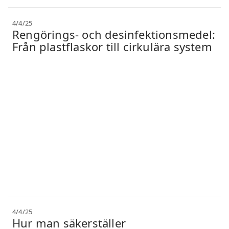
4/4/25
Rengörings- och desinfektionsmedel:
Från plastflaskor till cirkulära system
4/4/25
Hur man säkerställer