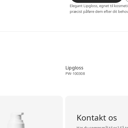
Elegant Lipgloss, egnet til kosmeti
præcist påføre dem efter dit beho
ballage
Make-up emballage
Lipgloss
PW-100308
Kontakt os
Har du spørgsmål til os? Så t