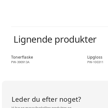
Lignende produkter
Make-up emballage
Make-up em
Tonerflaske
Lipgloss
PW-390913A
PW-100311
Leder du efter noget?
Vi har en masse forskellige produkter og