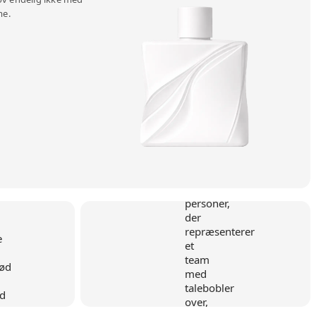
me.
d