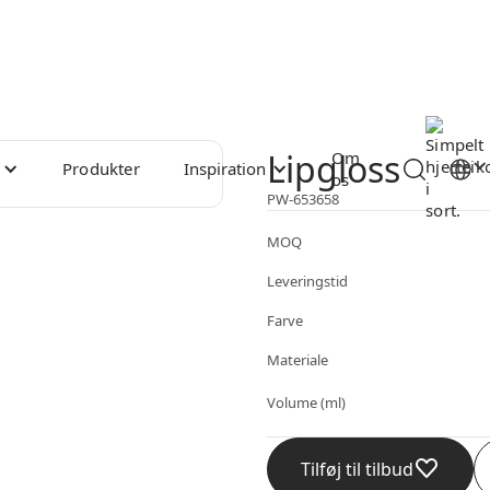
Lipgloss
Om
Produkter
Inspiration
os
PW-653658
MOQ
Leveringstid
Farve
Materiale
Volume (ml)
Tilføj til tilbud