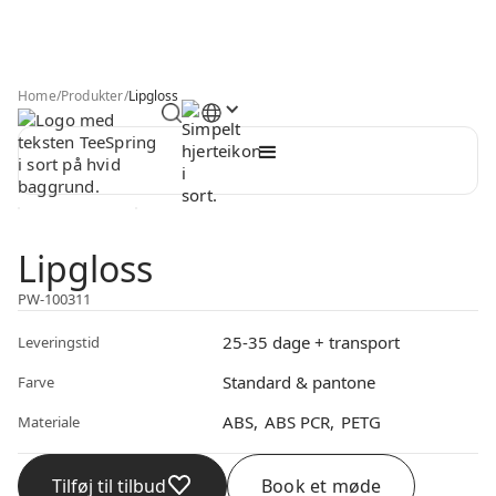
Home
/
Produkter
/
Lipgloss
Lipgloss
PW-100311
25-35 dage + transport
Leveringstid
Standard & pantone
Farve
ABS
ABS PCR
PETG
Materiale
Tilføj til tilbud
Book et møde