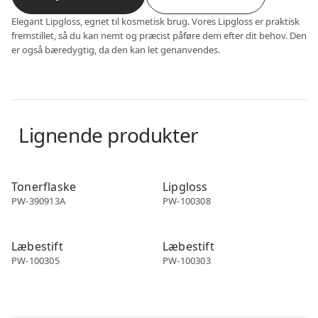
Elegant Lipgloss, egnet til kosmetisk brug. Vores Lipgloss er praktisk
fremstillet, så du kan nemt og præcist påføre dem efter dit behov. Den
er også bæredygtig, da den kan let genanvendes.
Lignende produkter
Make-up emballage
Make-up emballage
Tonerflaske
Lipgloss
PW-390913A
PW-100308
Make-up emballage
Make-up emballage
Læbestift
Læbestift
PW-100305
PW-100303