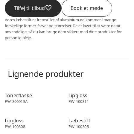
Tilføj til tilbud
Book et møde
Vores læbestift er fremstillet af aluminium og kommer i mange
forskellige former, farver og størrelser. De er lavet til at være nemt
anvendelige, så du kan bruge dem sikkert med dine produkter for
personlig pleje.
Lignende produkter
Make-up emballage
Make-up emballage
Tonerflaske
Lipgloss
PW-390913A
PW-100311
Make-up emballage
Make-up emballage
Lipgloss
Læbestift
PW-100308
PW-100305