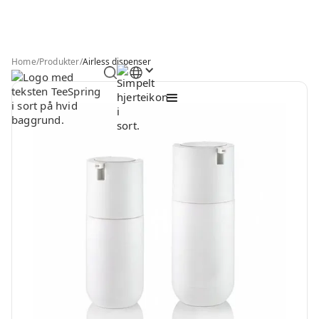
Home
/
Produkter
/
Airless dispenser