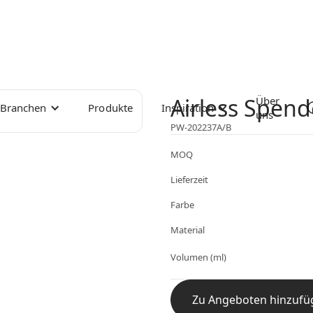
Airless Spend
Über
Branchen
Produkte
Inspiration
uns
PW-202237A/B
MOQ
Lieferzeit
Farbe
Material
Volumen (ml)
Zu Angeboten hinzufü