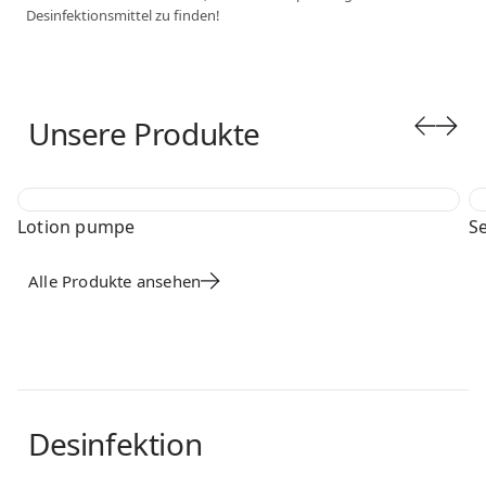
Desinfektionsmittel zu finden!
Unsere Produkte
Lotionspumpe
L
PW-303335
March 25, 2026
PW
Lotion pumpe
S
Alle Produkte ansehen
Desinfektion