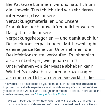
Bei Packwise kümmern wir uns natürlich um
die Umwelt. Tatsächlich sind wir sehr daran
interessiert, dass unsere
Verpackungsmaterialien und unsere
Produktion noch umweltfreundlicher werden.
Das gilt für alle unsere
Verpackungskategorien — und damit auch für
Desinfektionsverpackungen. Mittlerweile gibt
es eine ganze Reihe von Unternehmen, die
Desinfektionsmittel verkaufen. Es lohnt sich
also zu überlegen, wie genau sich Ihr
Unternehmen von der Masse abheben kann.
Wir bei Packwise betrachten Verpackungen
als einen der Orte, an denen Sie wirklich die
Möglichkeit haben, sich von Ihren
This website stores cookies on your computer. These cookies are used to
improve your website experience and provide more personalized services to
Mitbewerbern abzuheben. Das gilt sowohl für
you, both on this website and through other media. To find out more about the
das Verpackungsdesign als auch für
cookies we use, see our
Privacy & Cookie Policy
.
nachhaltige Materialien und Produktion.
We won't track your information when you visit our site. But in order to
comply with your preferences, we'll have to use just one tiny cookie so