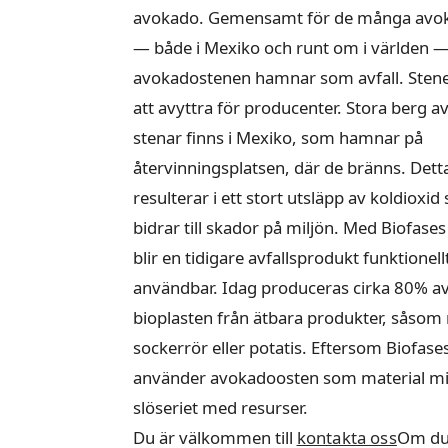
avokado. Gemensamt för de många avo
— både i Mexiko och runt om i världen — 
avokadostenen hamnar som avfall. Stene
att avyttra för producenter. Stora berg a
stenar finns i Mexiko, som hamnar på
återvinningsplatsen, där de bränns. Dett
resulterar i ett stort utsläpp av koldioxi
bidrar till skador på miljön. Med Biofase
blir en tidigare avfallsprodukt funktionell
användbar. Idag produceras cirka 80% a
bioplasten från ätbara produkter, såsom
sockerrör eller potatis. Eftersom Biofase
använder avokadoosten som material m
slöseriet med resurser.
Du är välkommen till
kontakta oss
Om du 