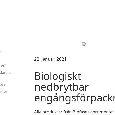
GE
22. Januari 2021
se?
Biologiskt
ndaren:
nedbrytbar
oss
efter
engångsförpack
Alla produkter från Biofases-sortimente