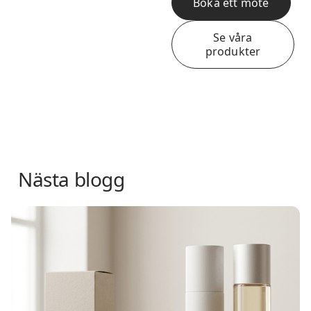
Boka ett möte
Se våra
produkter
Nästa blogg