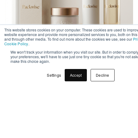
This website stores cookies on your computer. These cookies are used to impro
website experience and provide more personalized services to you, both on this
Emballage med tryk: Guide til logo
and through other media. To find out more about the cookies we use, see our
Pr
Cookie Policy
.
og dekoration af din emballage
We won't track your information when you visit our site. But in order to compl
your preferences, we'll have to use just one tiny cookie so that you're not ask
make this choice again.
Settings
Accept
Decline