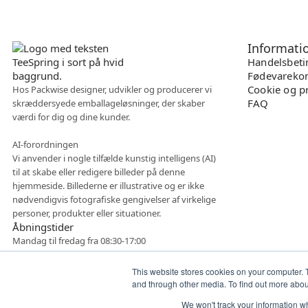
Informati
Handelsbeti
Fødevarekon
Cookie og pr
Hos Packwise designer, udvikler og producerer vi
FAQ
skræddersyede emballageløsninger, der skaber
værdi for dig og dine kunder.
AI-forordningen
Vi anvender i nogle tilfælde kunstig intelligens (AI)
til at skabe eller redigere billeder på denne
hjemmeside. Billederne er illustrative og er ikke
nødvendigvis fotografiske gengivelser af virkelige
personer, produkter eller situationer.
Åbningstider
Mandag til fredag fra 08:30-17:00
This website stores cookies on your computer. 
and through other media. To find out more abo
We won't track your information whe