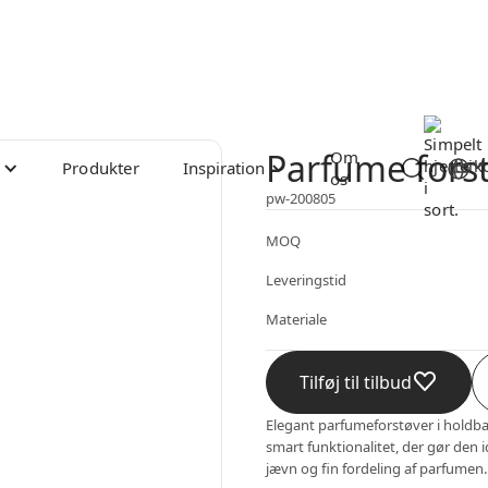
Parfume fors
Om
Produkter
Inspiration
os
pw-200805
MOQ
Leveringstid
Materiale
Tilføj til tilbud
Elegant parfumeforstøver i holdb
smart funktionalitet, der gør den 
jævn og fin fordeling af parfumen.