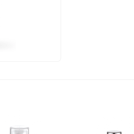
støver
Parfume forstøver