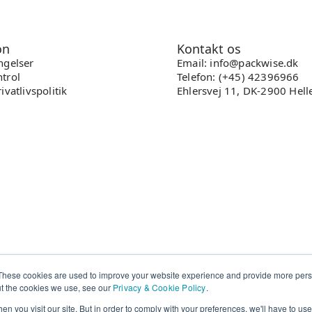
on
Kontakt os
ngelser
Email: info@packwise.dk
trol
Telefon: (+45) 42396966
ivatlivspolitik
Ehlersvej 11, DK-2900 Hell
These cookies are used to improve your website experience and provide more perso
ut the cookies we use, see our
Privacy & Cookie Policy
.
n you visit our site. But in order to comply with your preferences, we'll have to use 