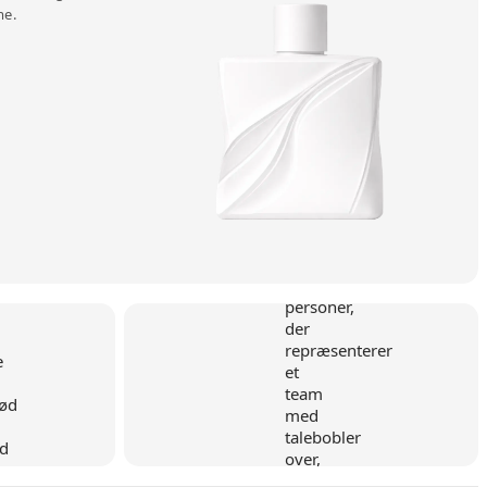
me.
d