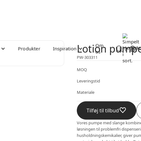
Lotion pump
Om
Produkter
Inspiration
os
PW-303311
MOQ
Leveringstid
Materiale
Tilføj til tilbud
Vores pumpe med slange kombiner
løsningen til problemfri dispenser
husholdningskemikalier, giver p