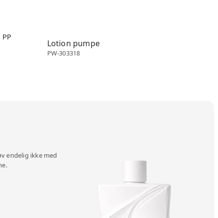
Lotion pumpe
Lotion pumpe
PW-303318
øv endelig ikke med
me.