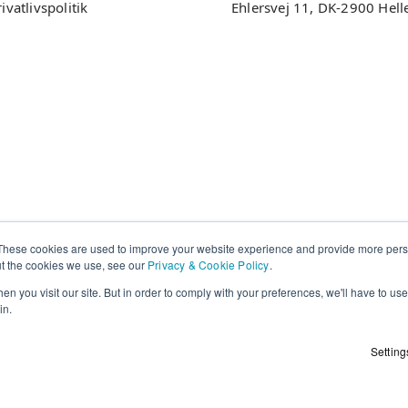
ivatlivspolitik
Ehlersvej 11, DK-2900 Hell
These cookies are used to improve your website experience and provide more perso
ut the cookies we use, see our
Privacy & Cookie Policy
.
n you visit our site. But in order to comply with your preferences, we'll have to use 
in.
Setting