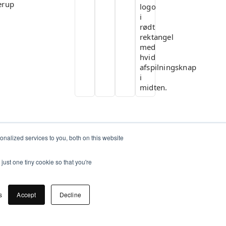
erup
nalized services to you, both on this website
just one tiny cookie so that you're
s
Accept
Decline