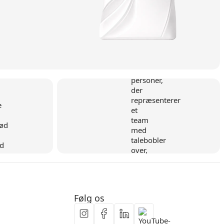
d
Fleksibelt samarbejde
Følg os