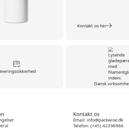
Kontakt os her
everingssikkerhed
Dansk virksomhe
on
Kontakt os
ngelser
Email: info@packwise.dk
trol
Telefon: (+45) 42396966