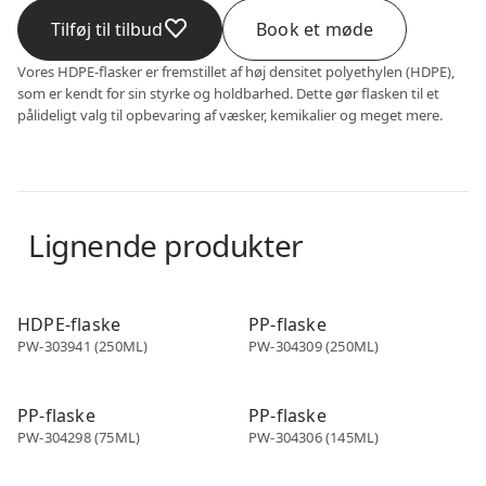
Tilføj til tilbud
Book et møde
Vores HDPE-flasker er fremstillet af høj densitet polyethylen (HDPE),
som er kendt for sin styrke og holdbarhed. Dette gør flasken til et
pålideligt valg til opbevaring af væsker, kemikalier og meget mere.
Lignende produkter
PP & PE flaske
PP & PE flaske
HDPE-flaske
PP-flaske
PW-303941 (250ML)
PW-304309 (250ML)
PP & PE flaske
PP & PE flaske
PP-flaske
PP-flaske
PW-304298 (75ML)
PW-304306 (145ML)