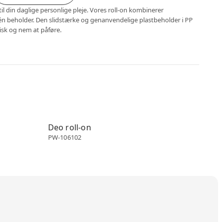
til din daglige personlige pleje. Vores roll-on kombinerer
én beholder. Den slidstærke og genanvendelige plastbeholder i PP
risk og nem at påføre.
Deo roll-on
Deo roll-on
PW-106102