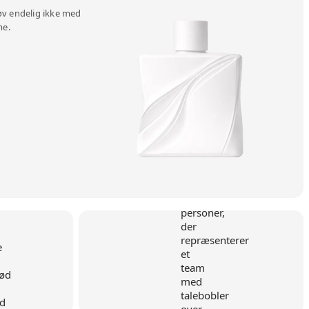
øv endelig ikke med
me.
d