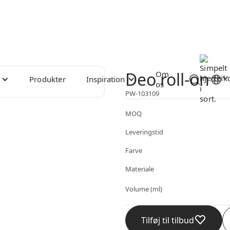
Deo roll-on
Om
Produkter
Inspiration
os
PW-103109
MOQ
Leveringstid
Farve
Materiale
Volume (ml)
Tilføj til tilbud