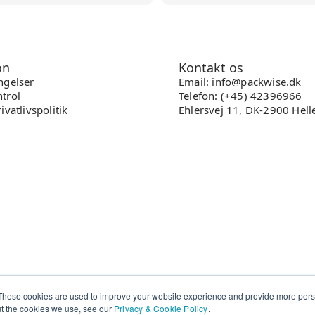
on
Kontakt os
ngelser
Email: info@packwise.dk
trol
Telefon: (+45) 42396966
ivatlivspolitik
Ehlersvej 11, DK-2900 Hell
These cookies are used to improve your website experience and provide more perso
ut the cookies we use, see our
Privacy & Cookie Policy
.