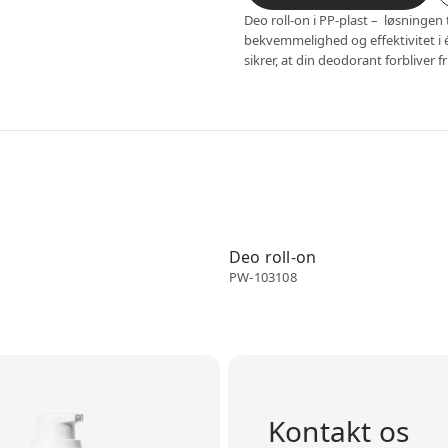
Deo roll-on i PP-plast – løsningen 
bekvemmelighed og effektivitet i 
sikrer, at din deodorant forbliver f
Deo roll-on
n
Deo roll-on
PW-103108
Kontakt os