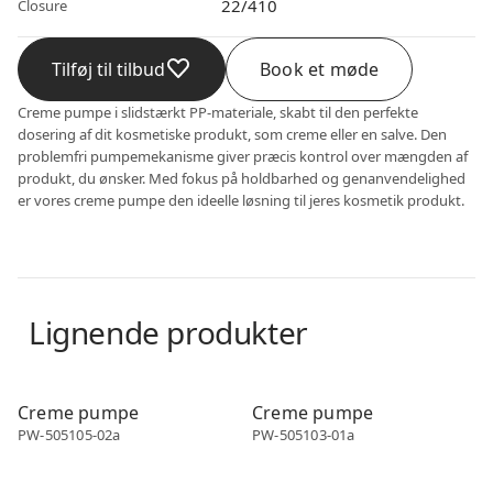
22/410
Closure
Tilføj til tilbud
Book et møde
Creme pumpe i slidstærkt PP-materiale, skabt til den perfekte
dosering af dit kosmetiske produkt, som creme eller en salve. Den
problemfri pumpemekanisme giver præcis kontrol over mængden af
produkt, du ønsker. Med fokus på holdbarhed og genanvendelighed
er vores creme pumpe den ideelle løsning til jeres kosmetik produkt.
Lignende produkter
Creme pumpe
Creme pumpe
Creme pumpe
Creme pumpe
PW-505105-02a
PW-505103-01a
Creme pumpe
Creme pumpe