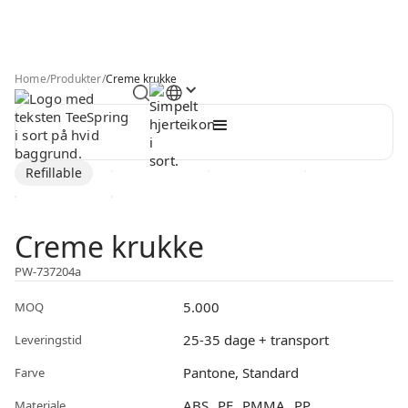
Home
/
Produkter
/
Creme krukke
Refillable
Creme krukke
PW-737204a
5.000
MOQ
25-35 dage + transport
Leveringstid
Pantone, Standard
Farve
ABS
PE
PMMA
PP
Materiale