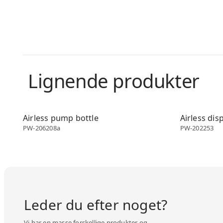
Lignende produkter
Airless dispenser
Airless disp
Airless pump bottle
Airless dis
PW-206208a
PW-202253
Leder du efter noget?
Vi har en masse forskellige produkter og