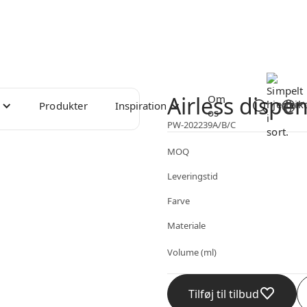
Airless dispe
Om
Produkter
Inspiration
os
PW-202239A/B/C
MOQ
Leveringstid
Farve
Materiale
Volume (ml)
Tilføj til tilbud