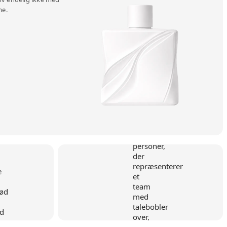
me.
d