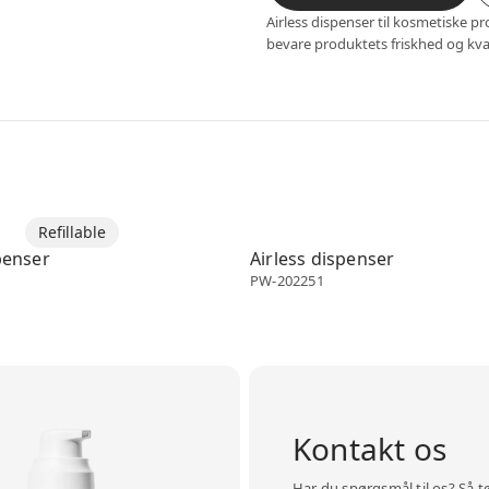
Airless dispenser til kosmetiske pr
bevare produktets friskhed og kva
enser
Refillable
Airless dispenser
penser
Airless dispenser
PW-202251
Kontakt os
Har du spørgsmål til os? Så t