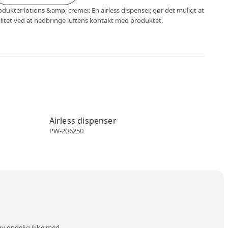
odukter lotions &amp; cremer. En airless dispenser, gør det muligt at
litet ved at nedbringe luftens kontakt med produktet.
Airless dispenser
Airless dispenser
PW-206250
øv endelig ikke med