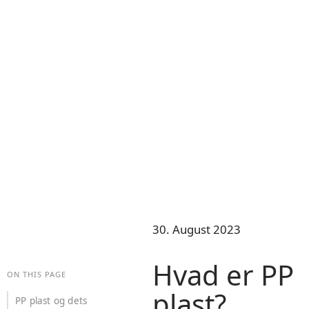
30. August 2023
Hvad er PP
ON THIS PAGE
plast?
PP plast og dets