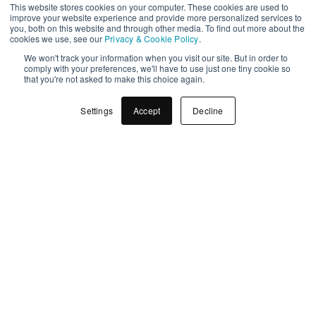
This website stores cookies on your computer. These cookies are used to
improve your website experience and provide more personalized services to
you, both on this website and through other media. To find out more about the
Tøv ikke med at
cookies we use, see our
Privacy & Cookie Policy
.
kontakte os!
We won't track your information when you visit our site. But in order to
comply with your preferences, we'll have to use just one tiny cookie so
that you're not asked to make this choice again.
Polypropylen plast er ikke
Settings
Accept
Decline
blot en materiel
sammensætning – det er et
middel til at opnå
bæredygtig udvikling og
ansvarlig produktion.
Packwise tilbyder
professionel hjælp til at
designe din ideelle
emballageløsning ved brug