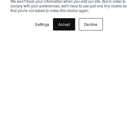
We won't track your information when you visit our site. But in order to
comply with your preferences, we'll have to use just one tiny cookie so
blot svært nedbrydelige
that you're not asked to make this choice again.
materialer. Emballage kan
Settings
Accept
Decline
også belaste miljøet, hvis
det skaber et stort
ressourcespild. På samme
måde kan emballage også
være bæredygtig, hvis
beholderen sørger for, at
forbrugeren har adgang til
100% af produktindholdet.
Vores airless dispenser er et
godt eksempel på en
bæredygtig emballagetype,
da den er genanvendelig og
eliminerer produktspild. Vil