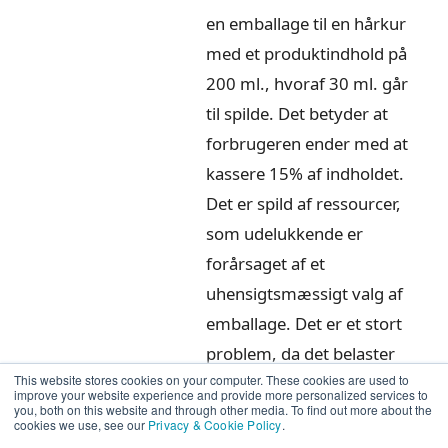
en emballage til en hårkur
med et produktindhold på
200 ml., hvoraf 30 ml. går
til spilde. Det betyder at
forbrugeren ender med at
kassere 15% af indholdet.
Det er spild af ressourcer,
som udelukkende er
forårsaget af et
uhensigtsmæssigt valg af
emballage. Det er et stort
problem, da det belaster
This website stores cookies on your computer. These cookies are used to
miljøet unødvendigt.
improve your website experience and provide more personalized services to
you, both on this website and through other media. To find out more about the
Miljøbelastende emballage
cookies we use, see our
Privacy & Cookie Policy
.
er altså meget mere end