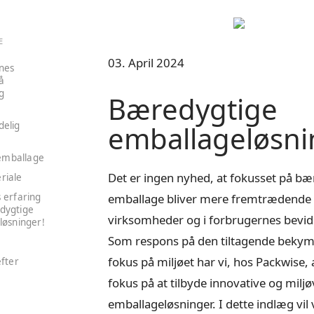
E
03. April 2024
nes
å
g
Bæredygtige
elig
emballageløsni
 emballage
Det er ingen nyhed, at fokusset på bæ
riale
 erfaring
emballage bliver mere fremtrædende 
dygtige
virksomheder og i forbrugernes bevid
løsninger!
Som respons på den tiltagende bekym
s
fokus på miljøet har vi, hos Packwise, a
fter
fokus på at tilbyde innovative og miljø
emballageløsninger. I dette indlæg vil