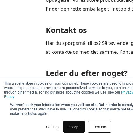
finder den rette emballage til netop di
Kontakt os
Har du spørgsmål til os? Så tøv endeli
at kontakte os med det samme.
Konta
Leder du efter noget?
This website stores cookies on your computer. These cookies are used to impro
Vi har en masse forskellige produkter
website experience and provide more personalized services to you, both on thi
through other media. To find out more about the cookies we use, see our
Privac
emballage.
Policy
.
Gå på opdagelse i vores produktkatal
We won't track your information when you visit our site. But in order to compl
your preferences, we'll have to use just one tiny cookie so that you're not ask
produktkatalog
make this choice again.
Settings
Accept
Decline