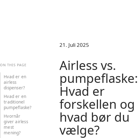
21. Juli 2025
Airless vs.
ON THIS PAGE
pumpeflaske:
Hvad er en
airless
Hvad er
dispenser?
Hvad er en
forskellen og
traditionel
pumpeflaske?
hvad bør du
Hvornår
giver airless
vælge?
mest
mening?