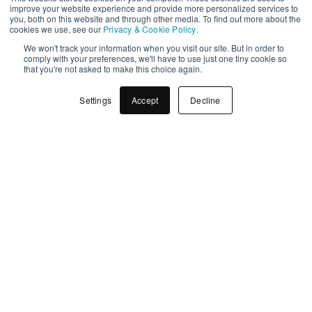
improve your website experience and provide more personalized services to
lufttæthed og om det matcher
you, both on this website and through other media. To find out more about the
cookies we use, see our
Privacy & Cookie Policy
.
dit brand og din målgruppe.
We won't track your information when you visit our site. But in order to
comply with your preferences, we'll have to use just one tiny cookie so
that you're not asked to make this choice again.
Hvad oplever
forbrugerne?
Settings
Accept
Decline
Flere undersøgelser viser at
forbrugere forbinder airless
emballage med høj kvalitet og
bedre hygiejne. Særligt i
beautysegmentet hvor
forbrugerne er mere bevidste
om indhold og holdbarhed
oplever mange at airless giver en
bedre oplevelse. Det gælder