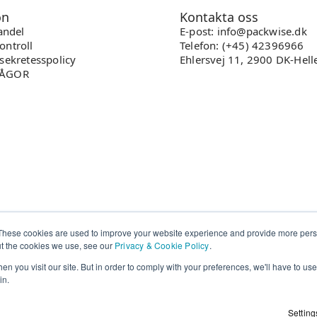
on
Kontakta oss
handel
E-post: info@packwise.dk
ontroll
Telefon: (+45) 42396966
sekretesspolicy
Ehlersvej 11, 2900 DK-Hell
RÅGOR
These cookies are used to improve your website experience and provide more perso
ut the cookies we use, see our
Privacy & Cookie Policy
.
n you visit our site. But in order to comply with your preferences, we'll have to use 
in.
Setting