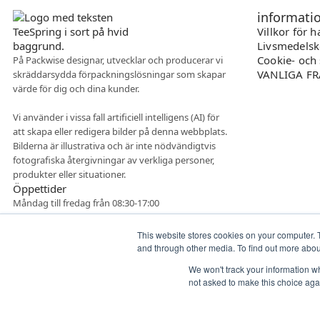
informati
Villkor för 
Livsmedelsk
Cookie- och 
På Packwise designar, utvecklar och producerar vi
VANLIGA F
skräddarsydda förpackningslösningar som skapar
värde för dig och dina kunder.
Vi använder i vissa fall artificiell intelligens (AI) för
att skapa eller redigera bilder på denna webbplats.
Bilderna är illustrativa och är inte nödvändigtvis
fotografiska återgivningar av verkliga personer,
produkter eller situationer.
Öppettider
Måndag till fredag från 08:30-17:00
This website stores cookies on your computer. 
and through other media. To find out more abo
We won't track your information whe
not asked to make this choice aga