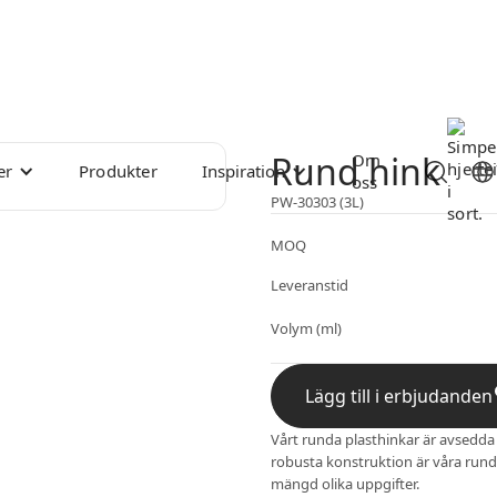
Rund hink
Om
er
Produkter
Inspiration
oss
PW-30303 (3L)
MOQ
Leveranstid
Volym (ml)
Lägg till i erbjudanden
Vårt runda plasthinkar är avsedda f
robusta konstruktion är våra runda
mängd olika uppgifter.