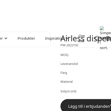
Airless dispe
Om
er
Produkter
Inspiration
oss
PW-202210C
MOQ
Leveranstid
Färg
Material
Volym (ml)
Lägg till i erbjudanden