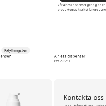
Vår airless dispenser ger dig en 
produkternas kvalitet längre geno
enser
Påfyllningsbar
Airless dispenser
penser
Airless dispenser
PW-202251
Kontakta oss
Har du frågor till oss? Tveka 