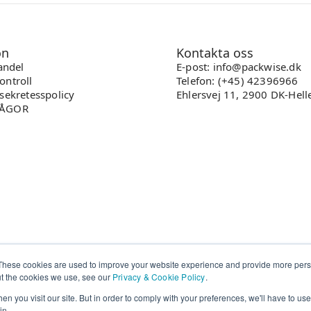
on
Kontakta oss
handel
E-post: info@packwise.dk
ontroll
Telefon: (+45) 42396966
sekretesspolicy
Ehlersvej 11, 2900 DK-Hell
RÅGOR
These cookies are used to improve your website experience and provide more perso
ut the cookies we use, see our
Privacy & Cookie Policy
.
n you visit our site. But in order to comply with your preferences, we'll have to use 
in.