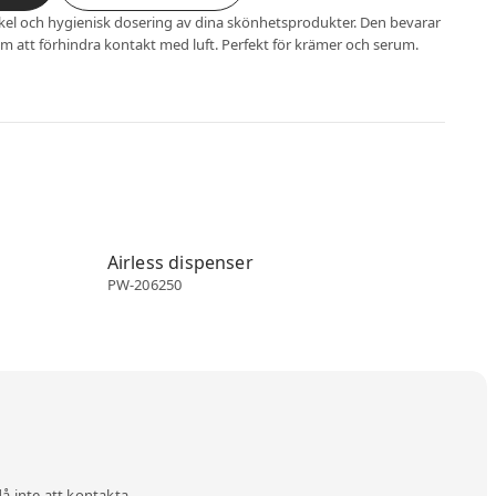
enkel och hygienisk dosering av dina skönhetsprodukter. Den bevarar
m att förhindra kontakt med luft. Perfekt för krämer och serum.
Airless dispenser
Airless dispenser
PW-206250
då inte att kontakta