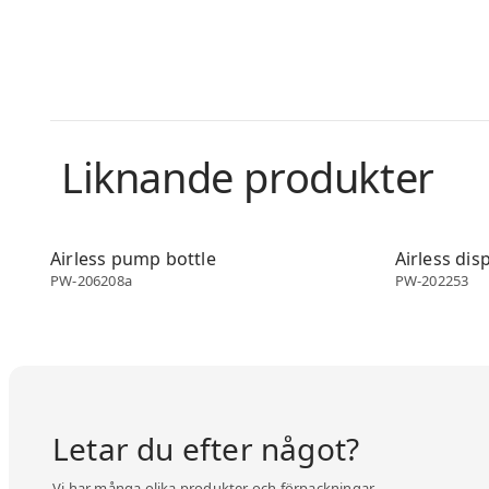
Liknande produkter
Airless dispenser
Airless disp
Airless pump bottle
Airless dis
PW-206208a
PW-202253
Letar du efter något?
Vi har många olika produkter och förpackningar.