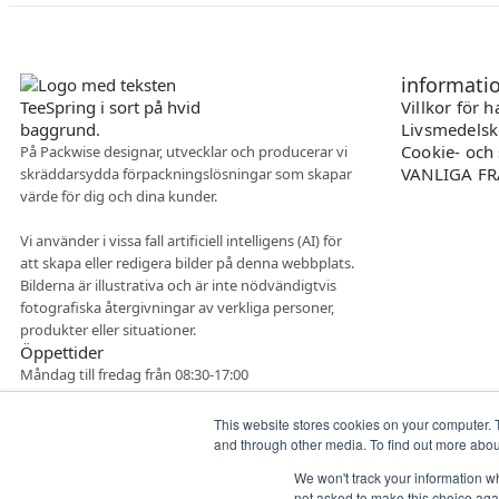
informati
Villkor för 
Livsmedelsk
Cookie- och 
På Packwise designar, utvecklar och producerar vi
VANLIGA F
skräddarsydda förpackningslösningar som skapar
värde för dig och dina kunder.
Vi använder i vissa fall artificiell intelligens (AI) för
att skapa eller redigera bilder på denna webbplats.
Bilderna är illustrativa och är inte nödvändigtvis
fotografiska återgivningar av verkliga personer,
produkter eller situationer.
Öppettider
Måndag till fredag från 08:30-17:00
This website stores cookies on your computer. 
and through other media. To find out more abo
We won't track your information whe
not asked to make this choice aga